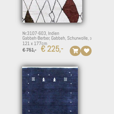
Nr.3107-603,
Indien
Gabbeh-Berber, Gabbeh, Schurwolle,
121 x 177cm
€ 225,-
€ 751,-