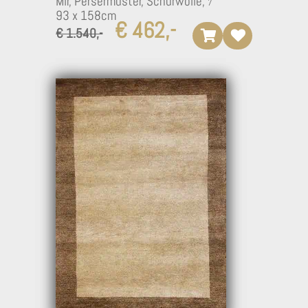
Mir, Persermuster, Schurwolle,
93 x 158cm
€ 462,-
5
€ 1.540,-