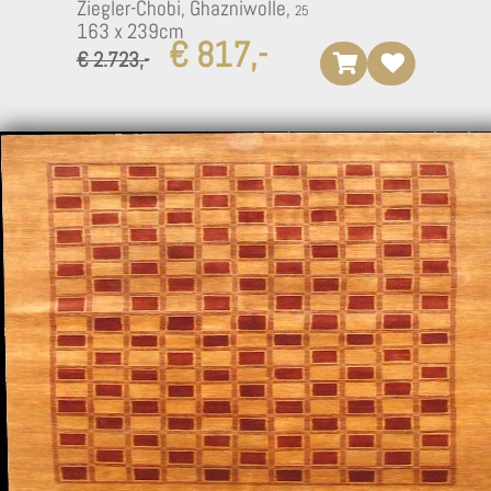
Ziegler-Chobi, Ghazniwolle,
163 x 239cm
€ 817,-
€ 2.723,-