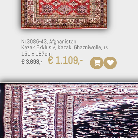
Nr.3086-43,
Afghanistan
Kazak Exklusiv, Kazak, Ghazniwolle,
151 x 187cm
€ 1.109,-
€ 3.698,-