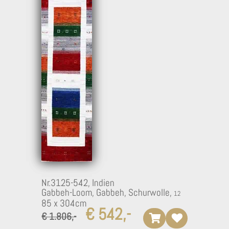
Nr.3125-542,
Indien
Gabbeh-Loom, Gabbeh, Schurwolle,
85 x 304cm
€ 542,-
€ 1.806,-