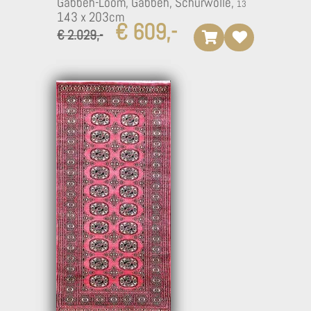
Gabbeh-Loom, Gabbeh, Schurwolle,
143 x 203cm
€ 609,-
€ 2.029,-