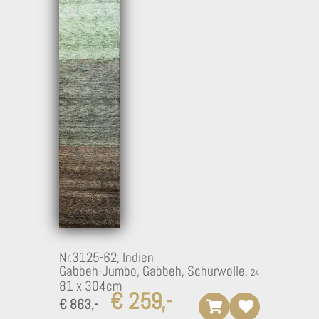
Nr.3125-62,
Indien
Gabbeh-Jumbo, Gabbeh, Schurwolle,
81 x 304cm
€ 259,-
€ 863,-