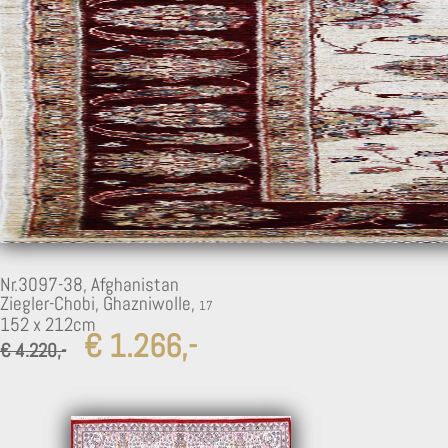
Nr.3097-38,
Afghanistan
Ziegler-Chobi, Ghazniwolle,
152 x 212cm
€ 1.266,-
€ 4.220,-