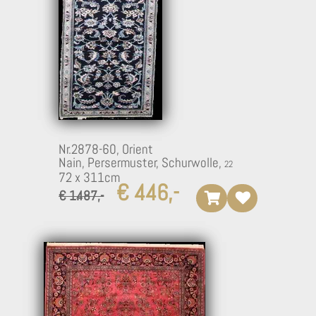
Nr.2878-60,
Orient
Nain, Persermuster, Schurwolle,
72 x 311cm
€ 446,-
€ 1.487,-