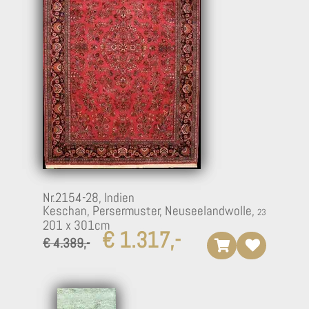
16
Nr.2154-28,
Indien
Keschan, Persermuster, Neuseelandwolle,
201 x 301cm
€ 1.317,-
€ 4.389,-