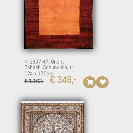
7
Nr.2907-47,
Orient
Gabbeh, Schurwolle,
124 x 170cm
€ 348,-
€ 1.162,-