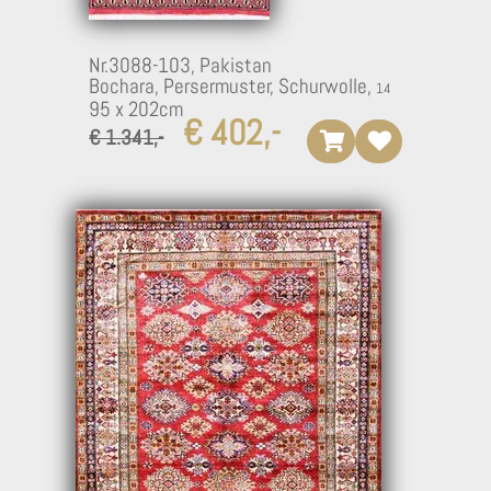
Nr.3088-103,
Pakistan
Bochara, Persermuster, Schurwolle,
95 x 202cm
€ 402,-
€ 1.341,-
10