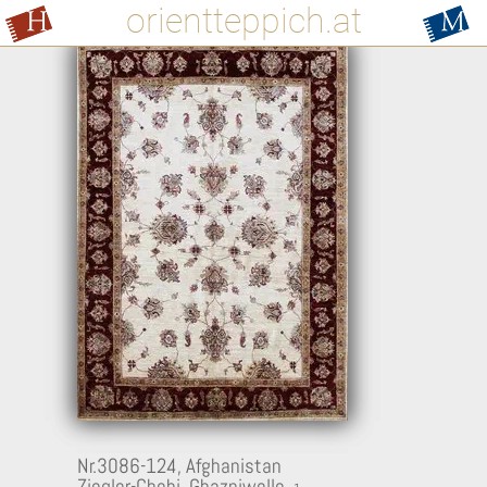
orientteppich.at
Nr.3086-124,
Afghanistan
Ziegler-Chobi, Ghazniwolle,