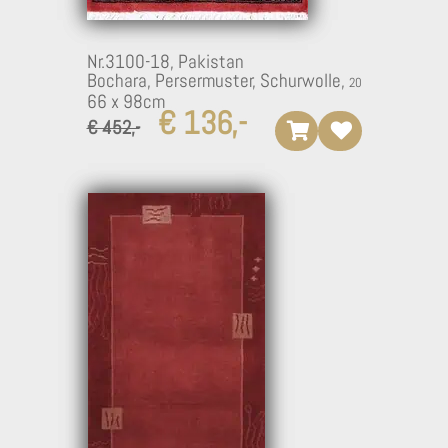
Nr.3100-18,
Pakistan
Bochara, Persermuster, Schurwolle,
66 x 98cm
€ 136,-
€ 452,-