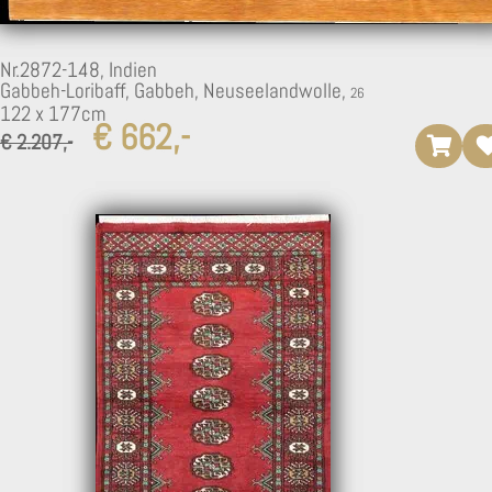
Nr.2872-148,
Indien
Gabbeh-Loribaff, Gabbeh, Neuseelandwolle,
122 x 177cm
€ 662,-
€ 2.207,-