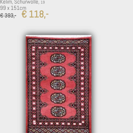
Kelim, Schurwolle,
99 x 151cm
€ 118,-
€ 393,-