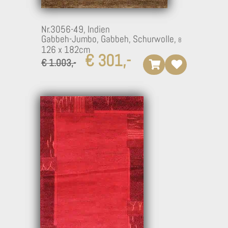
Nr.3056-49,
Indien
Gabbeh-Jumbo, Gabbeh, Schurwolle,
126 x 182cm
€ 301,-
€ 1.003,-