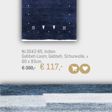
Nr.3043-65,
Indien
Gabbeh-Loom, Gabbeh, Schurwolle,
60 x 93cm
€ 117,-
€ 390,-