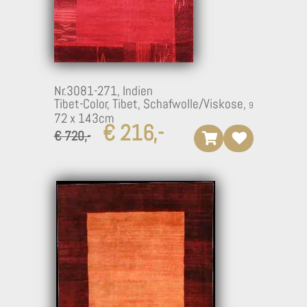
Nr.3081-271,
Indien
Tibet-Color, Tibet, Schafwolle/Viskose,
72 x 143cm
€ 216,-
€ 720,-