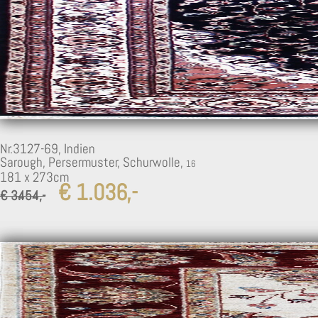
Nr.3127-69,
Indien
Sarough, Persermuster, Schurwolle,
181 x 273cm
€ 1.036,-
€ 3.454,-