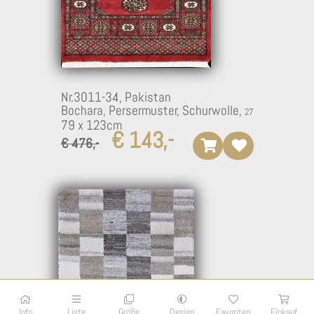
Nr.3011-34,
Pakistan
Bochara, Persermuster, Schurwolle,
79 x 123cm
€ 143,-
19
€ 476,-
Info
Liste
Größe
Design
Favoriten
Einkauf