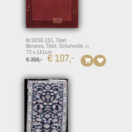
Nr.3030-151,
Tibet
Benares, Tibet, Schurwolle,
72 x 141cm
€ 107,-
€ 356,-