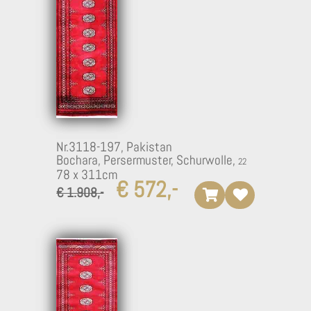
Nr.3118-197,
Pakistan
Bochara, Persermuster, Schurwolle,
78 x 311cm
€ 572,-
€ 1.908,-