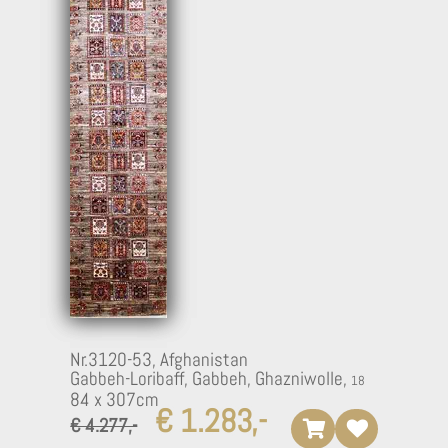
Nr.3120-53,
Afghanistan
Gabbeh-Loribaff, Gabbeh, Ghazniwolle,
84 x 307cm
€ 1.283,-
€ 4.277,-