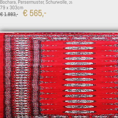
Bochara, Persermuster, Schurwolle,
79 x 303cm
€ 565,-
€ 1.883,-