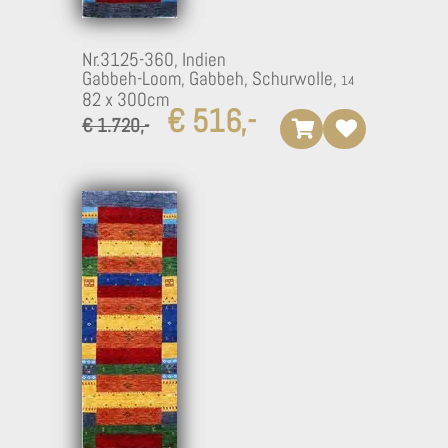
Nr.3125-360,
Indien
Gabbeh-Loom, Gabbeh, Schurwolle,
82 x 300cm
€ 516,-
€ 1.720,-