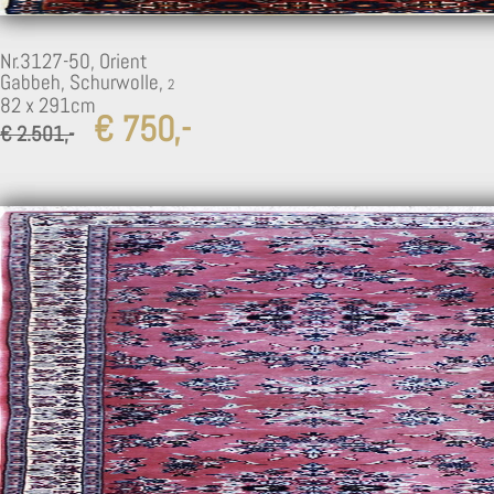
Nr.3127-50,
Orient
Gabbeh, Schurwolle,
82 x 291cm
€ 750,-
€ 2.501,-