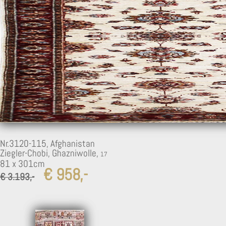
Nr.3120-115,
Afghanistan
Ziegler-Chobi, Ghazniwolle,
81 x 301cm
€ 958,-
€ 3.193,-