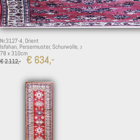
2
Nr.3127-4,
Orient
Isfahan, Persermuster, Schurwolle,
78 x 310cm
€ 634,-
€ 2.112,-