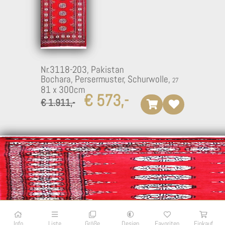
Nr.3118-203,
Pakistan
Bochara, Persermuster, Schurwolle,
81 x 300cm
€ 573,-
€ 1.911,-
Info
Liste
Größe
Design
Favoriten
Einkauf