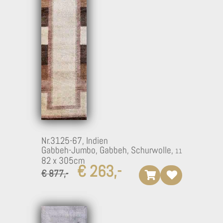
Nr.3125-67,
Indien
Gabbeh-Jumbo, Gabbeh, Schurwolle,
82 x 305cm
€ 263,-
€ 877,-