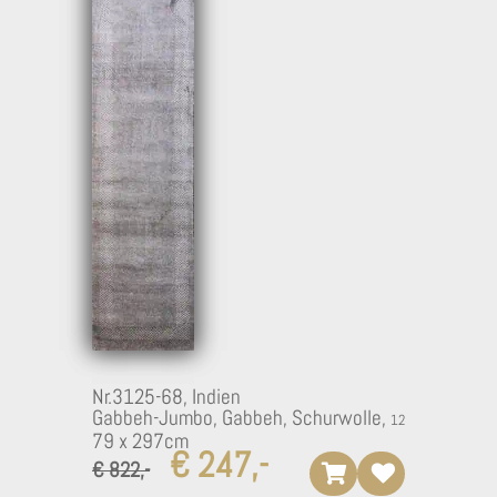
Nr.3125-68,
Indien
Gabbeh-Jumbo, Gabbeh, Schurwolle,
79 x 297cm
€ 247,-
€ 822,-