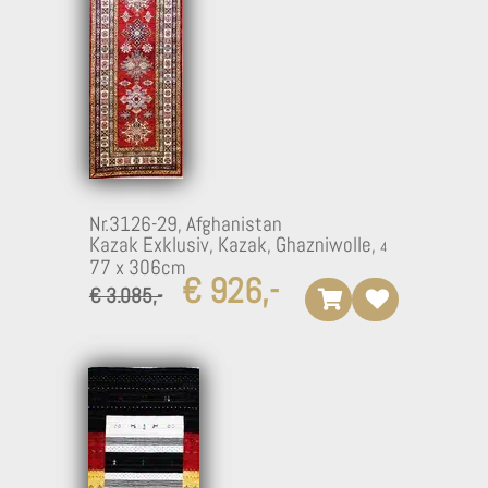
Nr.3126-29,
Afghanistan
Kazak Exklusiv, Kazak, Ghazniwolle,
77 x 306cm
€ 926,-
€ 3.085,-
3