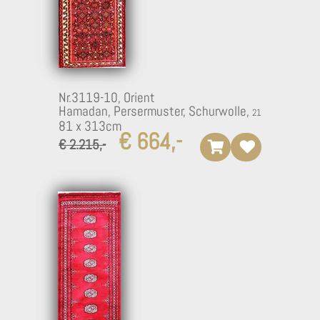
Nr.3119-10,
Orient
Hamadan, Persermuster, Schurwolle,
81 x 313cm
€ 664,-
€ 2.215,-