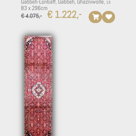
Gabbeh-Loribaff, Gabbeh, Ghazniwolle,
83 x 296cm
€ 1.222,-
€ 4.075,-