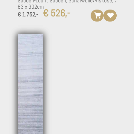
Gabbeh-Loom, Gabbeh, Schafwolle/Viskose,
83 x 302cm
€ 526,-
€ 1.752,-