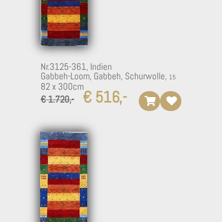
Nr.3125-361,
Indien
Gabbeh-Loom, Gabbeh, Schurwolle,
82 x 300cm
€ 516,-
€ 1.720,-