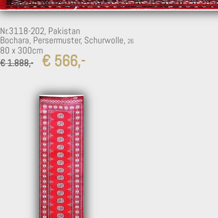
Nr.3118-202,
Pakistan
Bochara, Persermuster, Schurwolle,
80 x 300cm
€ 566,-
€ 1.888,-