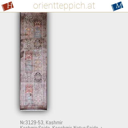
orientteppich.at
Nr.3129-53,
Kashmir
Kashmir-Seide, Kaschmir, Natur-Seide,