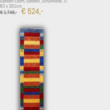
Gabbeh-Loom, Gabbeh, Schurwolle,
83 x 301cm
€ 524,-
€ 1.746,-