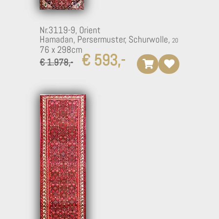
Nr.3119-9,
Orient
Hamadan, Persermuster, Schurwolle,
76 x 298cm
€ 593,-
€ 1.978,-