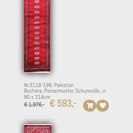
Nr.3118-198,
Pakistan
Bochara, Persermuster, Schurwolle,
80 x 314cm
€ 593,-
€ 1.976,-