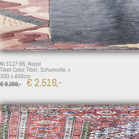
Nr.3127-66,
Nepal
Tibet-Color, Tibet, Schurwolle,
300 x 400cm
€ 2.516,-
€ 8.388,-
3