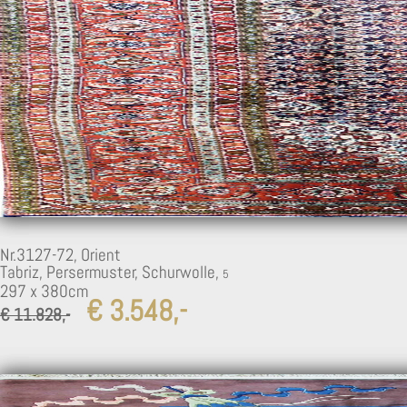
Nr.3127-72,
Orient
Tabriz, Persermuster, Schurwolle,
297 x 380cm
€ 3.548,-
€ 11.828,-