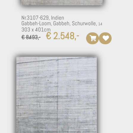
Nr.3107-629,
Indien
Gabbeh-Loom, Gabbeh, Schurwolle,
303 x 401cm
€ 2.548,-
€ 8.493,-
10