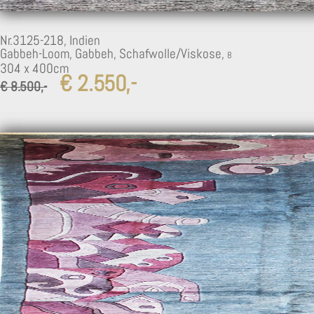
Nr.3125-218,
Indien
Gabbeh-Loom, Gabbeh, Schafwolle/Viskose,
304 x 400cm
€ 2.550,-
€ 8.500,-
6