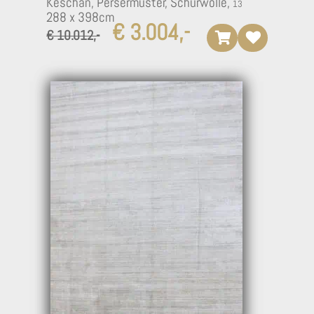
Keschan, Persermuster, Schurwolle,
288 x 398cm
€ 3.004,-
€ 10.012,-