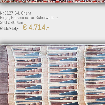
Nr.3127-64,
Orient
Bidjar, Persermuster, Schurwolle,
300 x 400cm
€ 4.714,-
€ 15.714,-