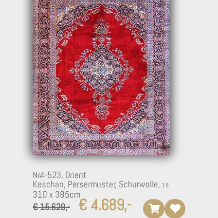
Nr.4-523,
Orient
Keschan, Persermuster, Schurwolle,
310 x 385cm
€ 4.689,-
€ 15.629,-