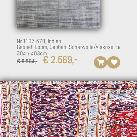
Nr.3107-570,
Indien
Gabbeh-Loom, Gabbeh, Schafwolle/Viskose,
304 x 403cm
€ 2.569,-
€ 8.564,-