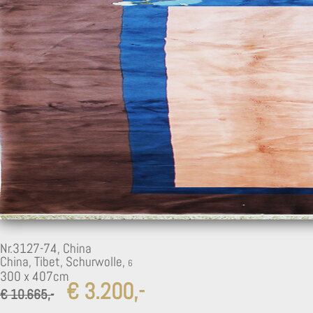
4
Nr.3127-74,
China
China, Tibet, Schurwolle,
300 x 407cm
€ 3.200,-
€ 10.665,-