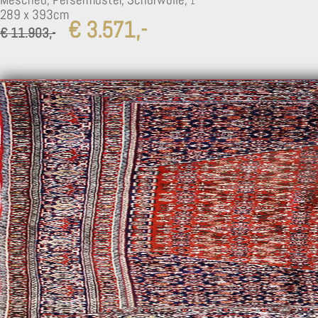
289 x 393cm
€ 3.571,-
€ 11.903,-
1