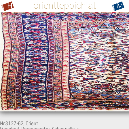
orientteppich.at
Nr.3127-62,
Orient
Mesched, Persermuster, Schurwolle,