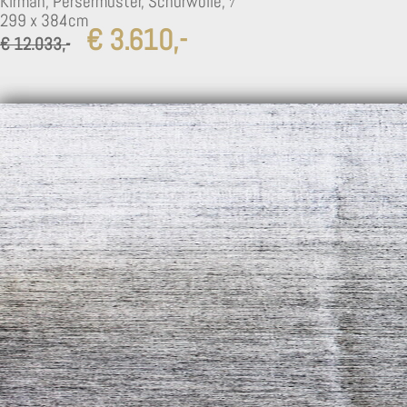
Kirman, Persermuster, Schurwolle,
299 x 384cm
€ 3.610,-
5
€ 12.033,-