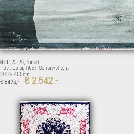
7
Nr.3122-26,
Nepal
Tibet-Color, Tibet, Schurwolle,
303 x 400cm
€ 2.542,-
€ 8.472,-