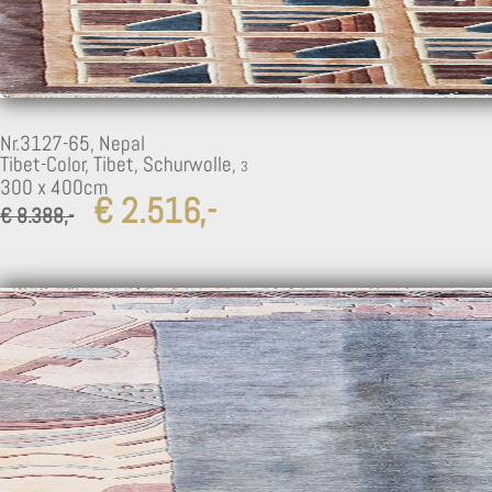
2
Nr.3127-65,
Nepal
Tibet-Color, Tibet, Schurwolle,
300 x 400cm
€ 2.516,-
€ 8.388,-