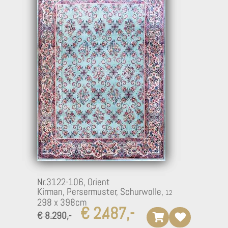
Nr.3122-106,
Orient
Kirman, Persermuster, Schurwolle,
298 x 398cm
€ 2.487,-
€ 8.290,-