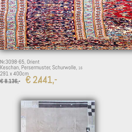
Nr.3098-65,
Orient
Keschan, Persermuster, Schurwolle,
291 x 400cm
€ 2.441,-
€ 8.136,-