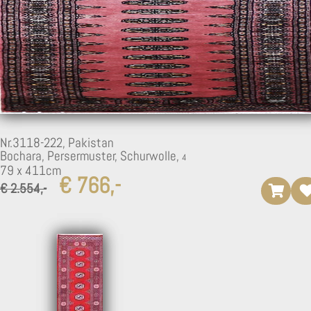
Nr.3118-222,
Pakistan
Bochara, Persermuster, Schurwolle,
79 x 411cm
€ 766,-
€ 2.554,-
3