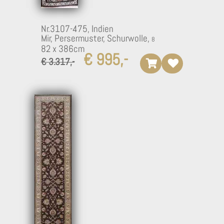
Nr.3107-475,
Indien
Mir, Persermuster, Schurwolle,
82 x 386cm
€ 995,-
€ 3.317,-