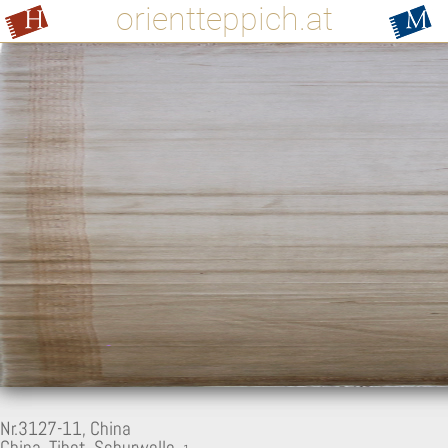
orientteppich.at
Nr.3127-11,
China
China, Tibet, Schurwolle,