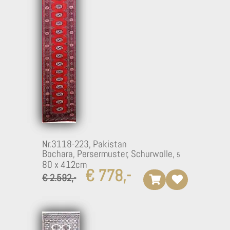
Nr.3118-223,
Pakistan
Bochara, Persermuster, Schurwolle,
80 x 412cm
€ 778,-
€ 2.592,-