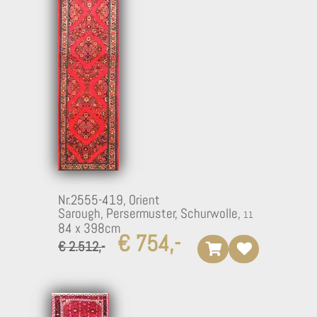
Nr.2555-419,
Orient
Sarough, Persermuster, Schurwolle,
84 x 398cm
€ 754,-
€ 2.512,-