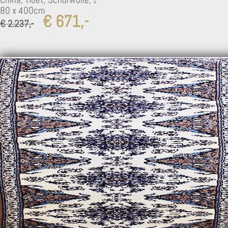
80 x 400cm
€ 671,-
€ 2.237,-
1