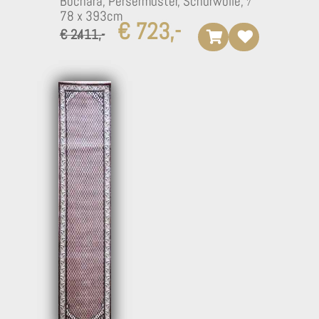
Bochara, Persermuster, Schurwolle,
78 x 393cm
€ 723,-
€ 2.411,-