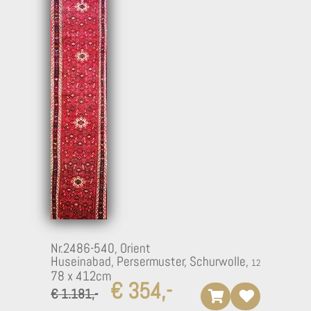
8
Nr.2486-540,
Orient
Huseinabad, Persermuster, Schurwolle,
78 x 412cm
€ 354,-
€ 1.181,-