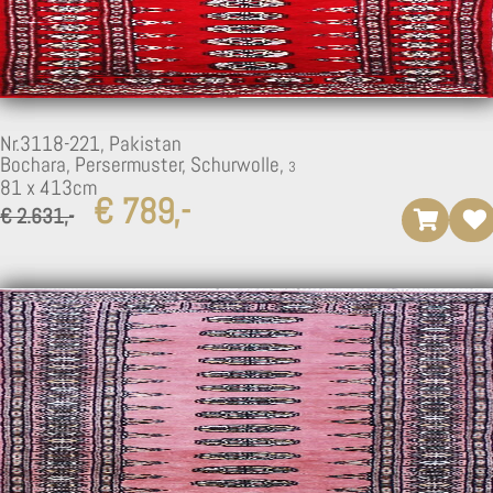
2
Nr.3118-221,
Pakistan
Bochara, Persermuster, Schurwolle,
81 x 413cm
€ 789,-
€ 2.631,-