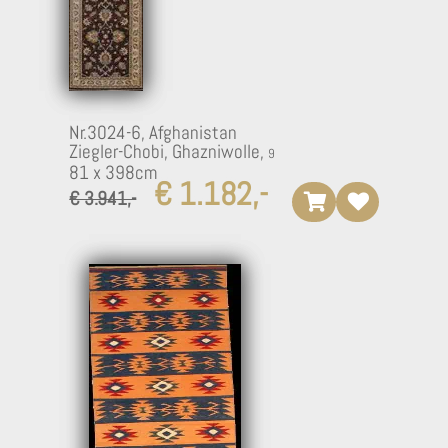
Nr.3024-6,
Afghanistan
Ziegler-Chobi, Ghazniwolle,
81 x 398cm
€ 1.182,-
€ 3.941,-