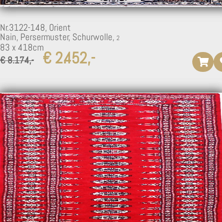
Nr.3122-148,
Orient
Nain, Persermuster, Schurwolle,
83 x 418cm
€ 2.452,-
€ 8.174,-