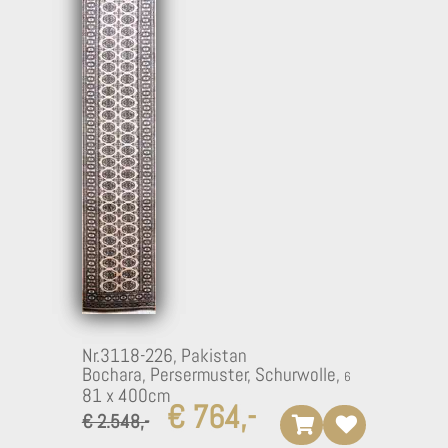
4
Nr.3118-226,
Pakistan
Bochara, Persermuster, Schurwolle,
81 x 400cm
€ 764,-
€ 2.548,-