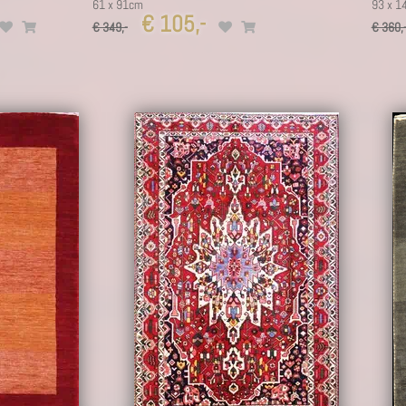
61 x 91cm
93 x 1
€ 105,-
€ 349,-
€ 360,
14