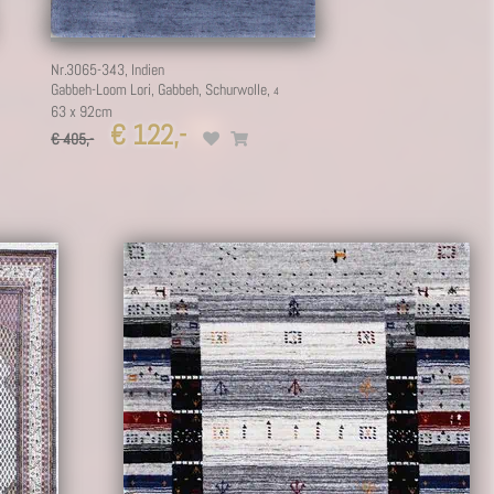
Nr.3065-343,
Indien
Gabbeh-Loom Lori, Gabbeh, Schurwolle,
63 x 92cm
€ 122,-
€ 405,-
3