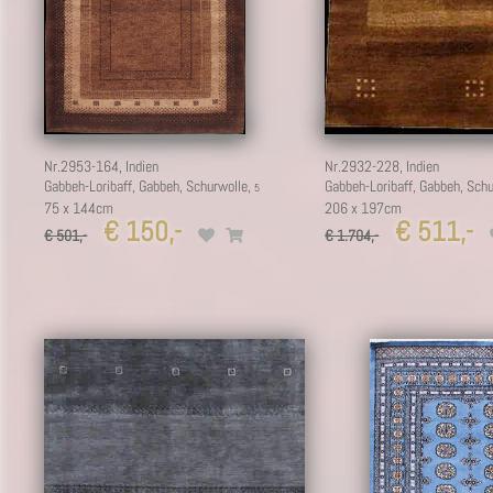
Nr.2953-164,
Indien
Nr.2932-228,
Indien
Gabbeh-Loribaff, Gabbeh, Schurwolle,
Gabbeh-Loribaff, Gabbeh, Sch
75 x 144cm
206 x 197cm
€ 150,-
€ 511,-
€ 501,-
€ 1.704,-