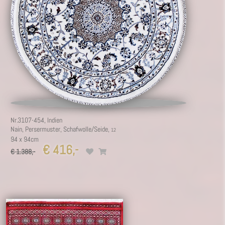
7
Nr.3107-454,
Indien
Nain, Persermuster, Schafwolle/Seide,
94 x 94cm
€ 416,-
€ 1.388,-