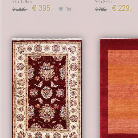
78 x 129cm
79 x 335cm
€ 395,-
€ 229,-
€ 1.318,-
€ 765,-
13