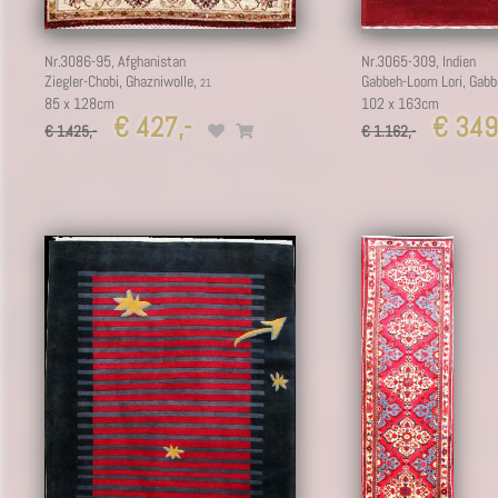
Nr.3086-95,
Afghanistan
Nr.3065-309,
Indien
Ziegler-Chobi, Ghazniwolle,
Gabbeh-Loom Lori, Gabb
85 x 128cm
102 x 163cm
€ 427,-
€ 349
€ 1.425,-
€ 1.162,-