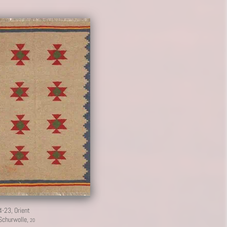
11
4-23,
Orient
Schurwolle,