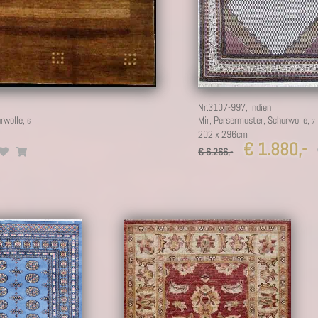
Nr.3107-997,
Indien
urwolle,
Mir, Persermuster, Schurwolle,
202 x 296cm
€ 1.880,-
€ 6.266,-