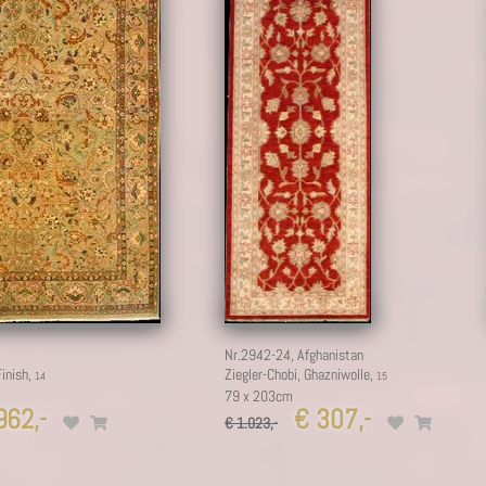
Nr.2942-24,
Afghanistan
Finish,
Ziegler-Chobi, Ghazniwolle,
79 x 203cm
62,-
€ 307,-
€ 1.023,-