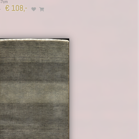
47cm
€ 108,-
-
15