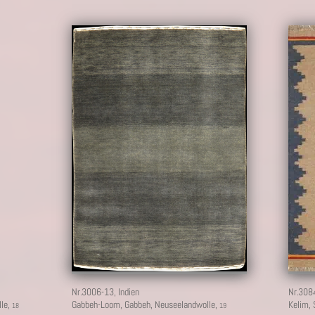
10
Nr.3006-13,
Indien
Nr.308
lle,
Gabbeh-Loom, Gabbeh, Neuseelandwolle,
Kelim, 