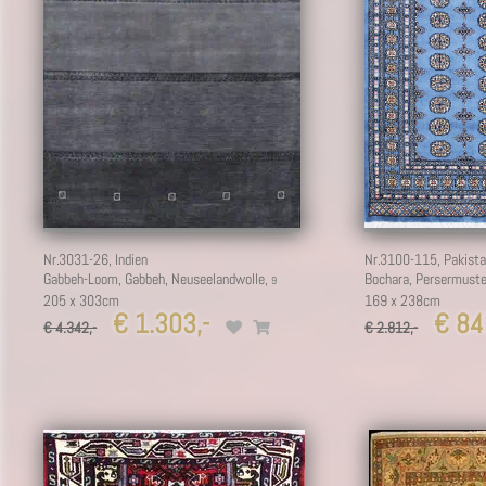
5
Nr.3031-26,
Indien
Nr.3100-115,
Pakist
Gabbeh-Loom, Gabbeh, Neuseelandwolle,
Bochara, Persermuste
205 x 303cm
169 x 238cm
€ 1.303,-
€ 843
€ 4.342,-
€ 2.812,-