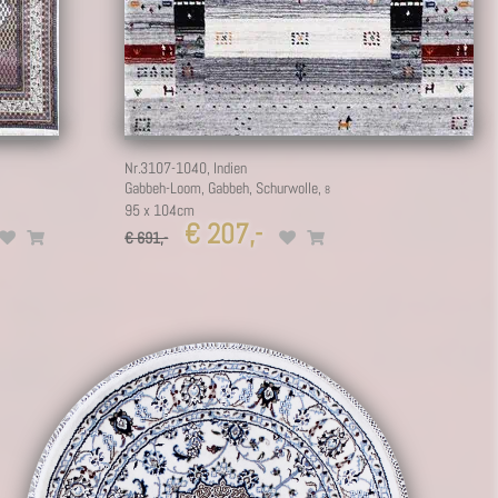
Nr.3107-1040,
Indien
Gabbeh-Loom, Gabbeh, Schurwolle,
95 x 104cm
€ 207,-
€ 691,-