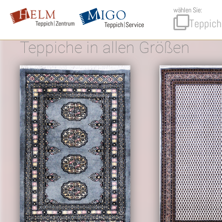
wählen Sie:
Teppich
Teppiche
in
allen Größen