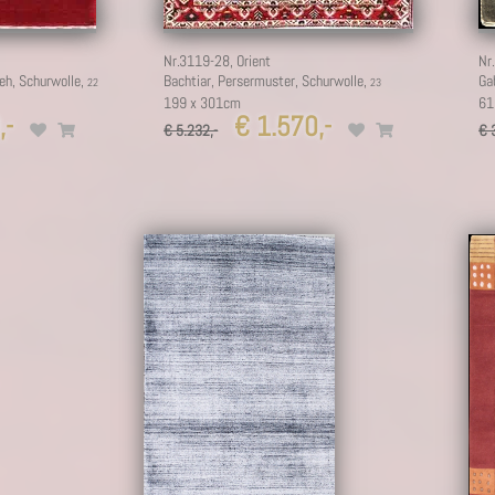
Nr.3119-28,
Orient
Nr
eh, Schurwolle,
Bachtiar, Persermuster, Schurwolle,
Ga
199 x 301cm
61
,-
€ 1.570,-
€ 5.232,-
€ 