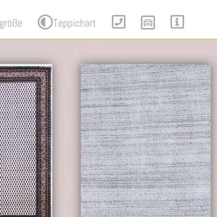
größe
Teppichart