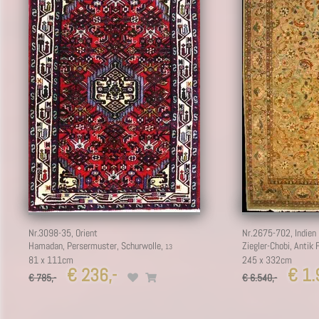
Nr.3098-35,
Orient
Nr.2675-702,
Indien
Hamadan, Persermuster, Schurwolle,
Ziegler-Chobi, Antik 
81 x 111cm
245 x 332cm
€ 236,-
€ 1.9
€ 785,-
€ 6.540,-