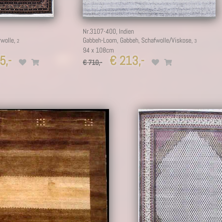
Nr.3107-400,
Indien
rwolle,
Gabbeh-Loom, Gabbeh, Schafwolle/Viskose,
94 x 108cm
5,-
€ 213,-
€ 710,-
2