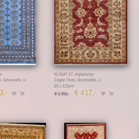
6
an
Nr.3047-37,
Afghanistan
r, Schurwolle,
Ziegler-Chobi, Ghazniwolle,
85 x 125cm
,-
€ 417,-
€ 1.391,-