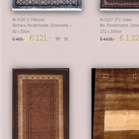
Nr.3100-3,
Pakistan
Nr.3107-372,
Indien
Bochara, Persermuster, Schurwolle,
Mir, Persermuster, Schu
62 x 93cm
172 x 245cm
€ 121,-
€ 1.32
€ 403,-
€ 4.416,-
1