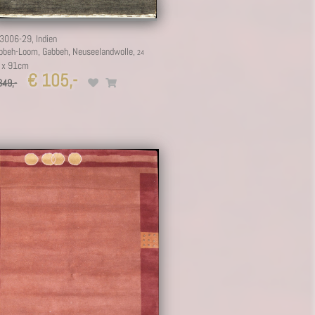
.3006-29,
Indien
bbeh-Loom, Gabbeh, Neuseelandwolle,
 x 91cm
€ 105,-
349,-