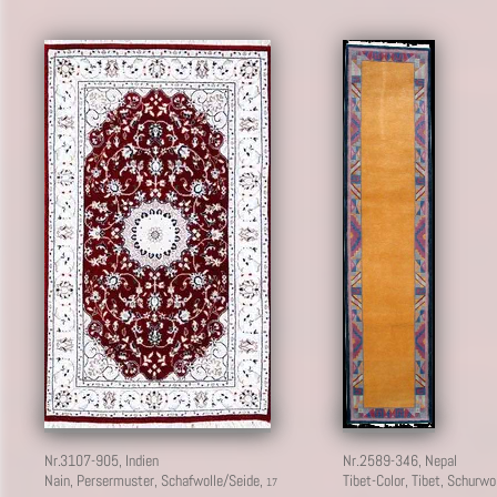
9
Nr.3107-905,
Indien
Nr.2589-346,
Nepal
Nain, Persermuster, Schafwolle/Seide,
Tibet-Color, Tibet, Schurwo